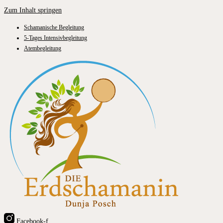
Zum Inhalt springen
Schamanische Begleitung
5-Tages Intensivbegleitung
Atembegleitung
Facebook-f