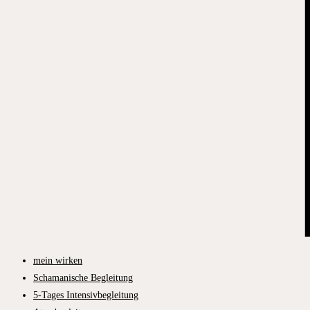
mein wirken
Schamanische Begleitung
5-Tages Intensivbegleitung